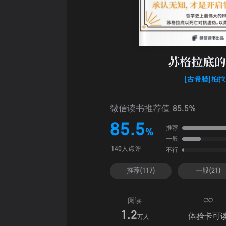
苏格拉底的
[古希腊]柏
微信读书推荐值 85.5%
85.5
推荐
%
一般
不行
140人点评
推荐(117)
一般(21)
阅读
1.2
体验卡可
万人