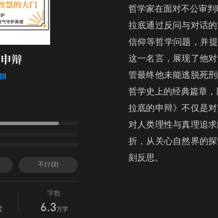
哲学家在面对不公审判
拉底通过反问与对话的
信仰等哲学问题，并提
这一名言，展现了他对
申辩
管最终他未能逃脱死刑
拉图
哲学史上的经典篇章，
拉底的申辩》不仅是对
对人类理性与真理追求
折，从关心自然界的探
刻反思。
不行(2)
字数
6.3
读
万字