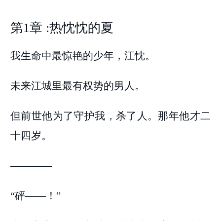
第1章 :热忱忱的夏