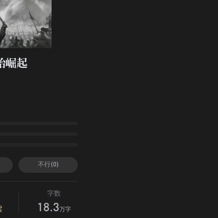
始崛起
不行(0)
字数
18.3
读
万字