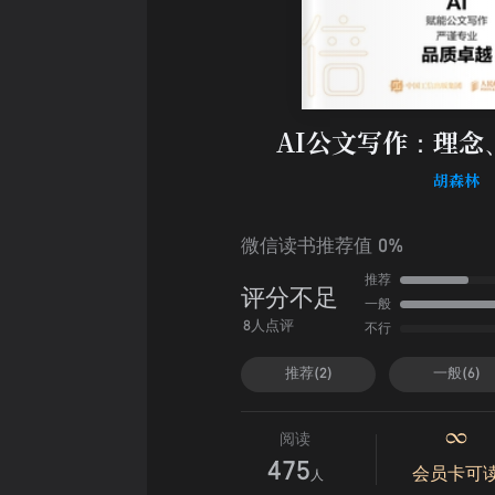
AI公文写作：理念
胡森林
微信读书推荐值 0%
推荐
评分不足
一般
不行
8人点评
推荐(2)
一般(6)
阅读
475
会员卡可
人