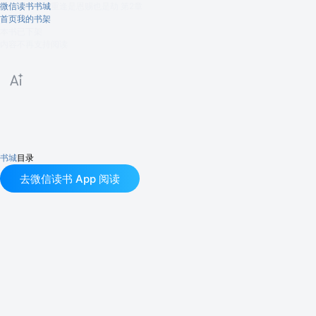
微信读书书城
重逢是恩赐也是劫
第2章
首页
我的书架
本书已下架
内容不再支持阅读
书城
目录
去微信读书 App 阅读