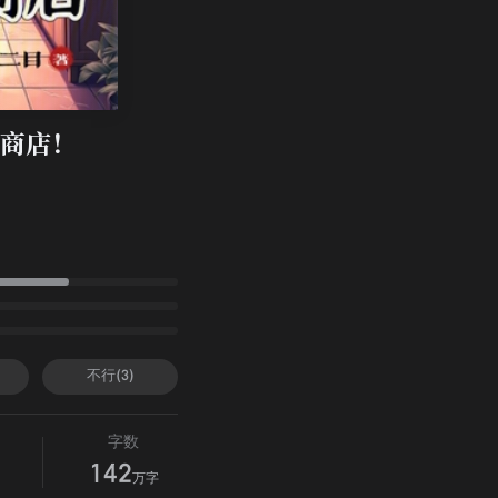
商店！
不行(3)
字数
142
万字