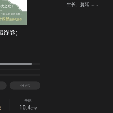
生长、蔓延 ……
最终卷）
不行(0)
字数
10.4
读
万字