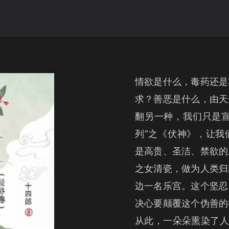
情欲是什么，毒药还是
求？善恶是什么，由天
翻另一种，我们只是宣
列”之《伏神》，让我
是高贵、圣洁、禁欲的
之女清瓷，做为人类归
边一名乐宫。这个坚忍
决心要颠覆这个伪善的
从此，一朵朵熏染了人