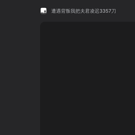
遭遇背叛我把夫君凌迟3357刀