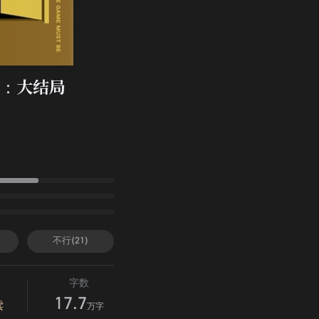
：大结局
不行(21)
字数
17.7
读
万字