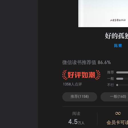
好的孤
陈果
微信读书推荐值 86.6%
推荐
一般
不行
1358人点评
推荐(1158)
一般(160)
阅读
4.5
会员卡可
万人