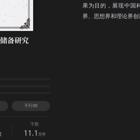
果为目的，展现中国
界、思想界和理论界创
储备研究
不行(0)
字数
11.1
读
万字