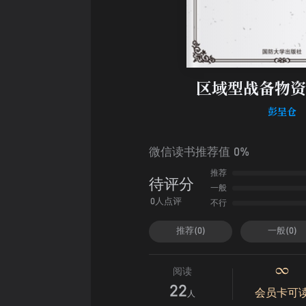
区域型战备物资
彭呈仓
微信读书推荐值 0%
推荐
待评分
一般
不行
0人点评
推荐(0)
一般(0)
阅读
22
会员卡可
人