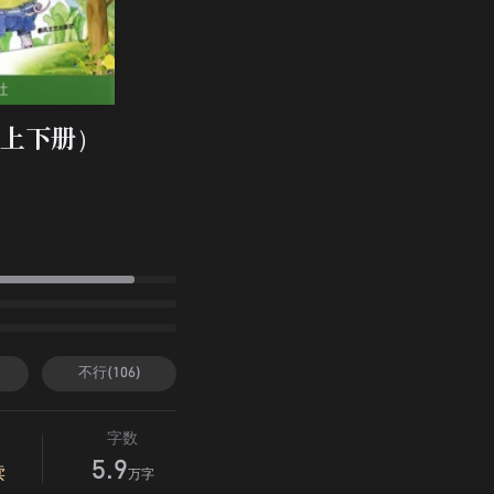
上下册）
不行(106)
字数
5.9
读
万字