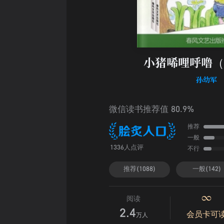
小猪唏哩呼噜（
孙幼军
微信读书推荐值 80.9%
推荐
一般
不行
1336人点评
推荐(1088)
一般(142)
阅读
2.4
会员卡可
万人