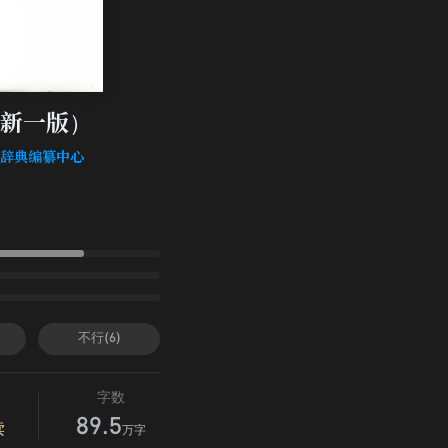
新一版）
赏辞典编纂中心
不行(6)
字数
89.5
读
万字