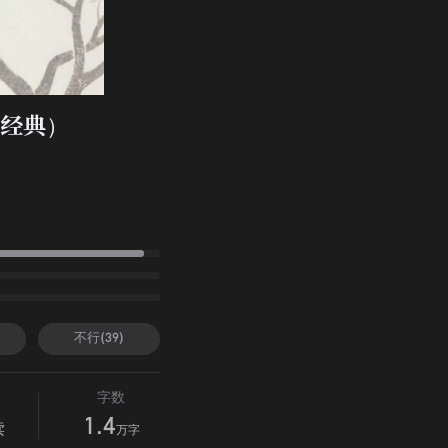
经典）
不行(39)
字数
1.4
读
万字