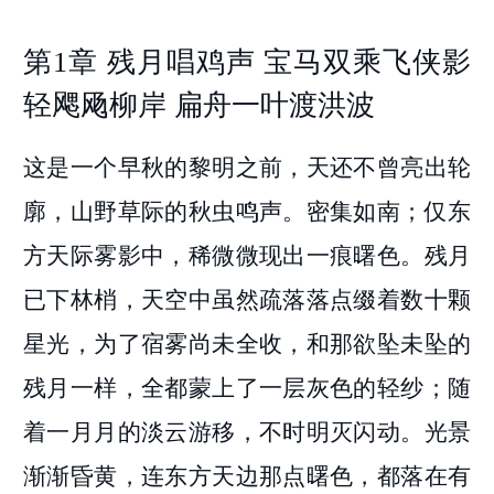
第1章 残月唱鸡声 宝马双乘飞侠影
轻飔飏柳岸 扁舟一叶渡洪波