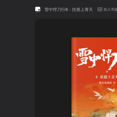
雪中悍刀行6：扶摇上青天
加入书