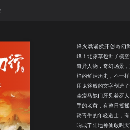
架
烽火戏诸侯开创奇幻
峰！北凉草包世子横空
奇异人物，奇幻场景，
样的鲜活历史，不一样
用鬼斧般的文字创造了
牵瘦马缺门牙见着歹人
手的老黄，有整日摇摇
骑青牛的年轻道士，有
响成了陆地神仙敢叫天