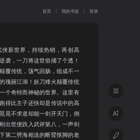
首页
我的书架
登录
武侠新世界，持续热销，再创高
逆袭，一刀将这世俗捅了个透！
颠覆传统，荡气回肠，组成不一
的瑰丽江湖！妖刀烽火颠覆传统
一个奇特而神秘的世界。这里有
跑得比主子还快却是传说中的高
晃晃不求道却能一剑开天门，倒
刚出世便跌入武评第八，一声剑
下第二劈海相送的断臂抠脚的老