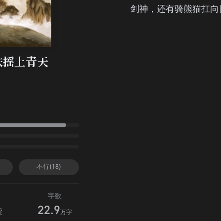
剑神，还有骑熊猫扛向
扶摇上青天
侯
不行(18)
字数
22.9
读
万字