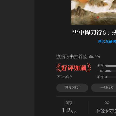
雪中悍刀行6：
烽火戏诸
微信读书推荐值 86.4%
推荐
一般
不行
565人点评
推荐(490)
一般(57)
阅读
1.2
体验卡可
万人