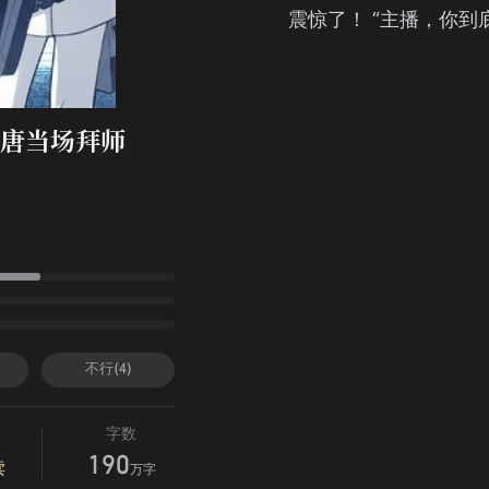
震惊了！ “主播，你到
唐当场拜师
皮
不行(4)
字数
190
读
万字