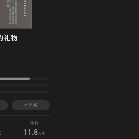
的礼物
不行(6)
字数
11.8
读
万字