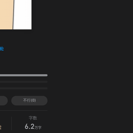
伯伦
不行(0)
字数
6.2
读
万字