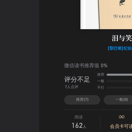
泪与笑
[黎巴嫩]纪
微信读书推荐值 0%
推荐
评分不足
一般
不行
7人点评
推荐(7)
一般(0)
阅读
162
会员卡可
人