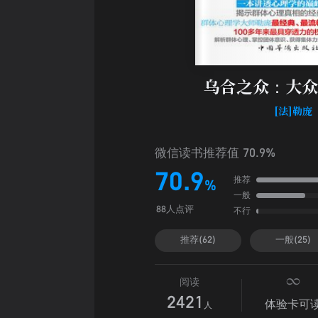
乌合之众：大众
[法]勒庞
微信读书推荐值 70.9%
70.9
推荐
%
一般
不行
88人点评
推荐(62)
一般(25)
阅读
2421
体验卡可
人