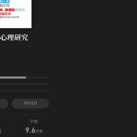
心理研究
不行(1)
字数
9.6
读
万字