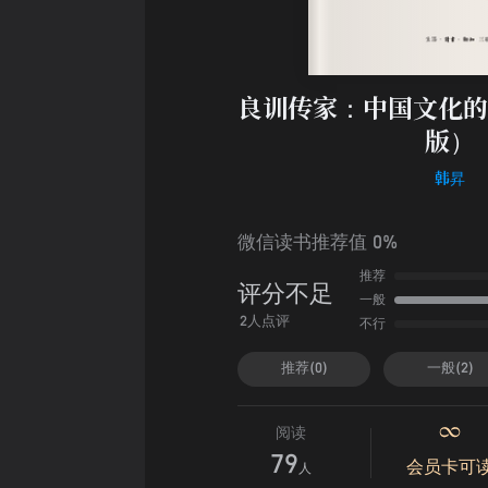
良训传家：中国文化的
版）
韩昇
微信读书推荐值 0%
推荐
评分不足
一般
不行
2人点评
推荐(0)
一般(2)
阅读
79
会员卡可
人