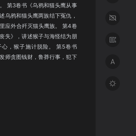
。 第3卷书《乌鸦和猫头鹰从事
述乌鸦和猫头鹰两族结下冤仇，
里应外合歼灭猫头鹰族。 第4卷
丧失》，讲述猴子与海怪结为朋
心，猴子施计脱险。 第5卷书
发师贪图钱财，鲁莽行事，犯下