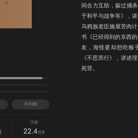
间合力互助，躲过捕杀
于和平与战争等》，讲
乌鸦族老臣施展苦肉计
书《已经得到的东西的
友，海怪婆却想吃猴子
《不思而行》，讲述理
死罪。
不行(0)
字数
22.4
读
万字