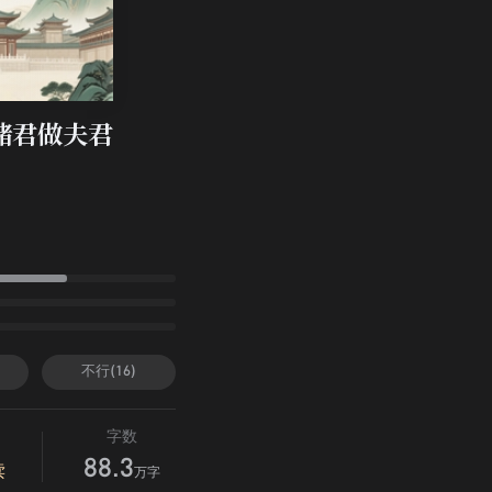
储君做夫君
不行(16)
字数
88.3
读
万字