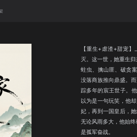
架
【重生+虐渣+甜宠】
灭。这一世，她重生归
蛀虫、擒山匪、破贪案
没落商族推向鼎盛。而
踪多年的宸王世子。他
以为是一句玩笑，他却
妃，再到一国皇后，她
无论风雨多大，他始终
是孤军奋战。