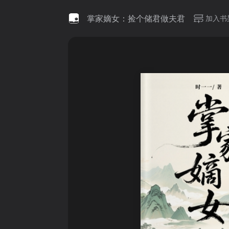
掌家嫡女：捡个储君做夫君
加入书