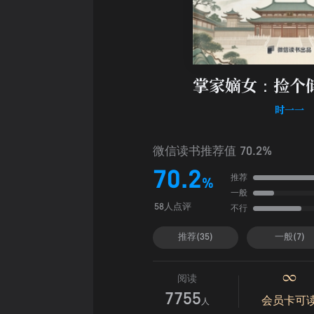
掌家嫡女：捡个
时一一
微信读书推荐值 70.2%
70.2
推荐
%
一般
不行
58人点评
推荐(35)
一般(7)
阅读
7755
会员卡可
人