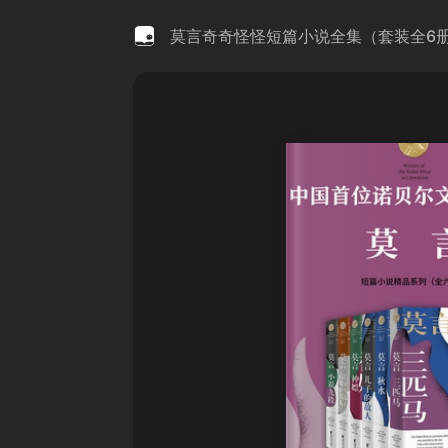
莫言奇奇怪怪短篇小说全集（套装全6