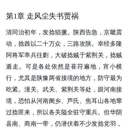
第1章 走风尘失书贾祸