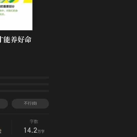
才能养好命
不行(0)
字数
14.2
读
万字