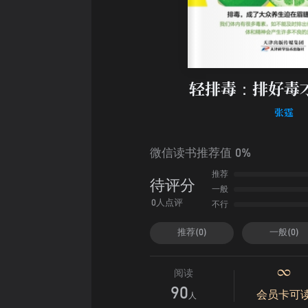
轻排毒：排好毒
张霆
微信读书推荐值 0%
推荐
待评分
一般
不行
0人点评
推荐(0)
一般(0)
阅读
90
会员卡可
人