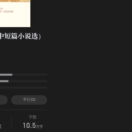
中短篇小说选）
不行(2)
字数
10.5
读
万字