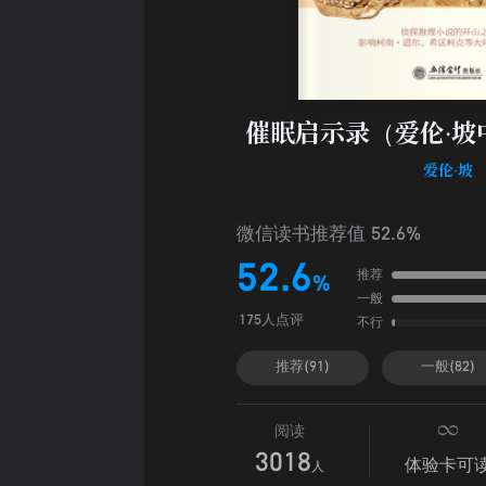
催眠启示录（爱伦·坡
爱伦·坡
微信读书推荐值 52.6%
52.6
推荐
%
一般
不行
175人点评
推荐(91)
一般(82)
阅读
3018
体验卡可
人