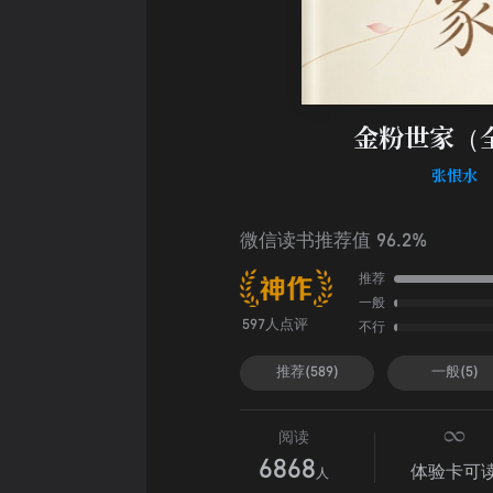
金粉世家（
张恨水
微信读书推荐值 96.2%
推荐
一般
不行
597人点评
推荐(589)
一般(5)
阅读
6868
体验卡可
人