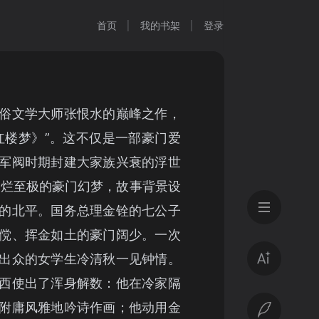
首页
我的书架
登录
俗文学大师张恨水的巅峰之作，
红楼梦》”。这不仅是一部豪门爱
军阀时期封建大家族兴衰的浮世
绚烂至极的豪门幻梦，故事背景设
的北平。国务总理金铨的七公子
傥、挥金如土的豪门阔少。一次
出众的女学生冷清秋一见钟情。
西使出了浑身解数：他在冷家隔
附庸风雅地吟诗作画；他动用金