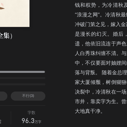
钱和权势，为冷清秋
“浪漫之网”。冷清秋
冲破门第之见，嫁入金
是漫长的幻灭。婚后
全集）
遗，他依旧流连于声色
人白秀珠纠缠不清。与
中，不仅要面对妯娌间
落与背叛。 随着金总
家大厦倾颓，树倒猢狲
决裂中，冷清秋在一场
不行(3)
市井，靠卖字为生。曾
大地真干净。
字数
96.3
读
万字