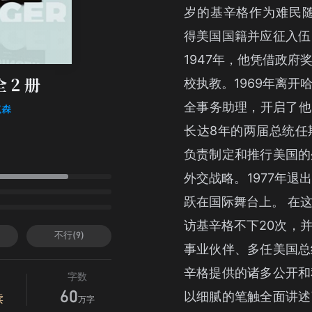
岁的基辛格作为难民随
得美国国籍并应征入伍
1947年，他凭借政
校执教。1969年离
 2 册
全事务助理，开启了他的
克森
长达8年的两届总统任
负责制定和推行美国的
外交战略。1977年
跃在国际舞台上。 在
访基辛格不下20次，
不行(9)
事业伙伴、多任美国总
辛格提供的诸多公开和
字数
以细腻的笔触全面讲述
60
读
万字