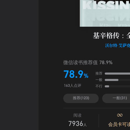
基辛格传：全
沃尔特·艾萨
微信读书推荐值 78.9%
78.9
推荐
%
一般
不行
163人点评
推荐(123)
一般(31)
阅读
7936
会员卡可
人