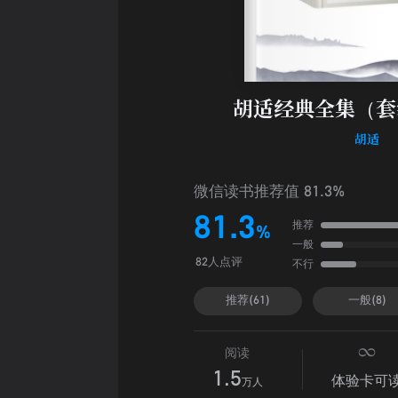
胡适经典全集（套
胡适
微信读书推荐值 81.3%
81.3
推荐
%
一般
不行
82人点评
推荐(61)
一般(8)
阅读
1.5
体验卡可
万人