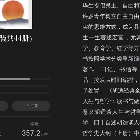
毕生提倡民主、自由和
许多青年树立自主自由
实的思维方式，成为具
生一生著述宏富，尤
装共44册）
学、教育学、红学等方
书按照学术分类重新编
著作、日记、书信等
品，按发表时间编排，
予处置。 《胡适经典
人生与哲学：读书与做
不行(13)
意义胡适谈人生与哲
学：四十自述胡适谈人
字数
哲学史大纲（上册）中
357.2
读
万字