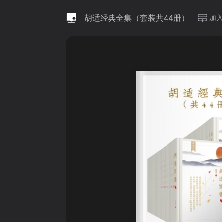
胡适经典全集（套装共44册）
加