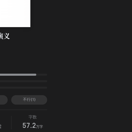
演义
不行(1)
字数
57.2
读
万字