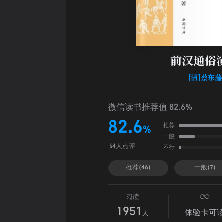
前汉通俗
[清]蔡东藩
微信读书推荐值 82.6%
82.6
推荐
%
一般
不行
54人点评
推荐(46)
一般(7)
阅读
1951
体验卡可
人