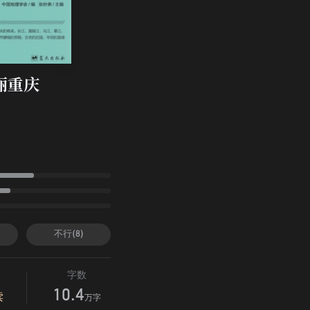
丽重庆
不行(8)
字数
10.4
读
万字