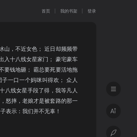
首页
我的书架
登录
冰山，不近女色； 近日却频频带
出入十八线女星家门； 豪宅豪车
不要钱地砸； 霸总要死要活地拖
团子一口一个妈咪叫得欢； 众人
十八线女星手段了得，我等凡人
言，怒摔，老娘才是被套路的那一
父子表示：我们并不无辜！