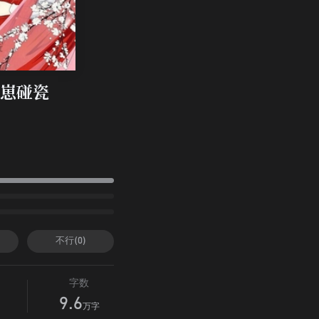
崽碰瓷
不行(0)
字数
9.6
万字