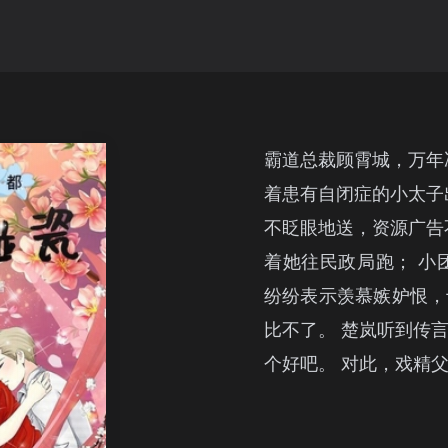
霸道总裁顾霄城，万年
着患有自闭症的小太子
不眨眼地送，资源广告
着她往民政局跑； 小
纷纷表示羡慕嫉妒恨，
比不了。 楚岚听到传
个好吧。 对此，戏精