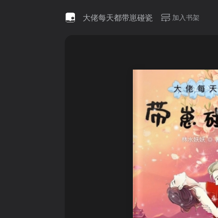
大佬每天都带崽碰瓷
加入书架