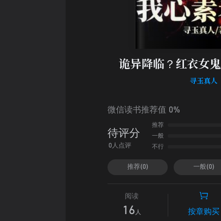
诡异降临？红衣女鬼
寻玉真人
微信读书推荐值 0%
推荐
待评分
一般
不行
0人点评
推荐(0)
一般(0)
阅读
16
按章购买
人