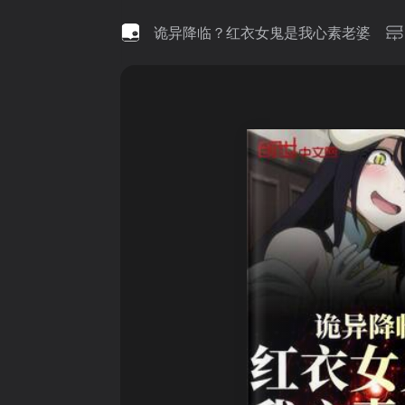
诡异降临？红衣女鬼是我心素老婆