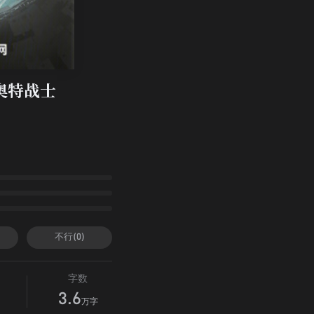
奥特战士
不行(0)
字数
3.6
万字