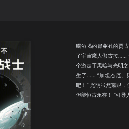
喝酒喝的胃穿孔的贾古
了宇宙魔人伽古拉……
个游走于黑暗与光明之
生了…… “加坦杰厄
吧！” 光明虽然耀眼
但能恒古永存！ “引导