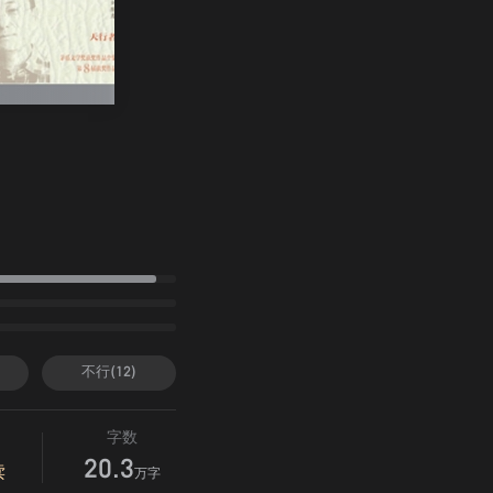
不行(12)
字数
20.3
读
万字