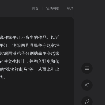
首页
我的书架
登录
说作家平江不肖生的作品。以近
平江、浏阳两县县民争夺赵家坪
崆峒两派弟子分别助拳争夺赵家
头”冲突生枝叶，并融入野史和传
的“张汶祥刺马”等，从而牵引出
仇。