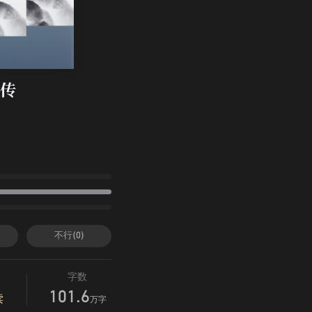
传
生
不行(0)
字数
101.6
读
万字