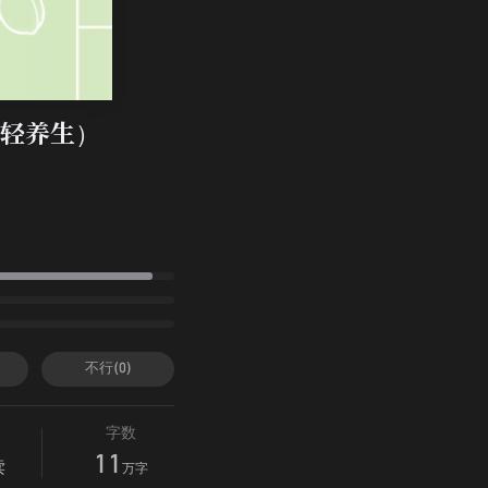
轻养生）
不行(0)
字数
11
读
万字