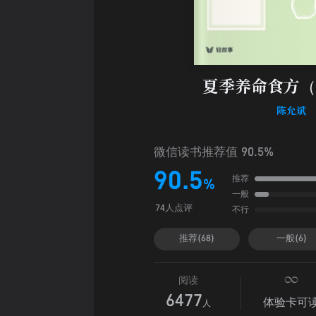
夏季养命食方（
陈允斌
微信读书推荐值 90.5%
90.5
推荐
%
一般
不行
74人点评
推荐(68)
一般(6)
阅读
6477
体验卡可
人