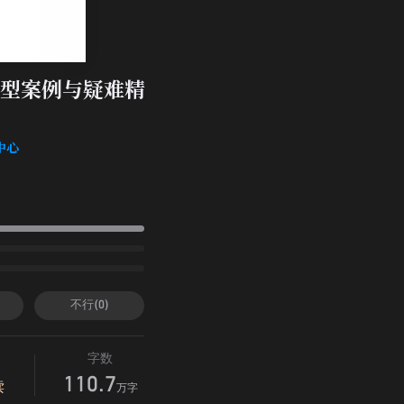
型案例与疑难精
中心
不行(0)
字数
110.7
读
万字