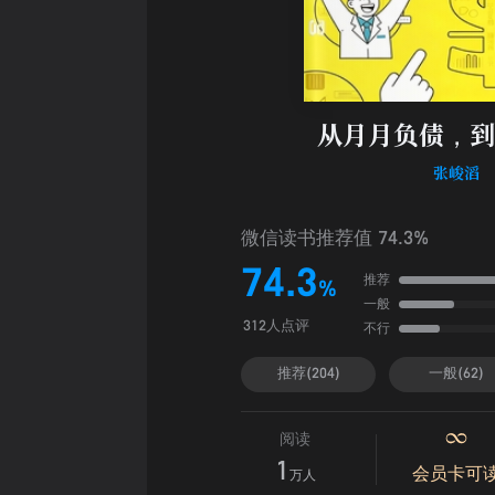
从月月负债，到
张峻滔
微信读书推荐值 74.3%
74.3
推荐
%
一般
不行
312人点评
推荐(204)
一般(62)
阅读
1
会员卡可
万人