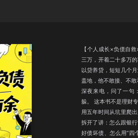
【个人成长×负债自救
三万，开着二十多万的
以贷养贷，短短几个月
盖地，他不敢接、不敢
深夜来电，问了一句：
躲。 这本书不是理财
用五年时间从坑里爬出
拆开了讲：怎么跟银行
好债坏债、怎么用“四