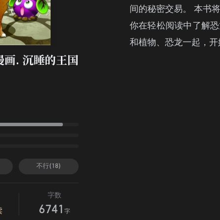
间的秘密交易。 本书
你在轻松阅读中了解恐
和植物、恐龙一起，开
漫画. 沉睡的王国
不行(18)
字数
6741
读
字