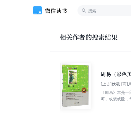
相关作者的搜索结果
周易（彩色
[上古]伏羲 [商
《周易》本是一
坷，或褒或贬，
理。