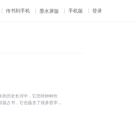
传书到手机
手机版
登录
墨水屏版
年的历史长河中，它历经种种坎
部筮占书，它也蕴含了很多哲学道