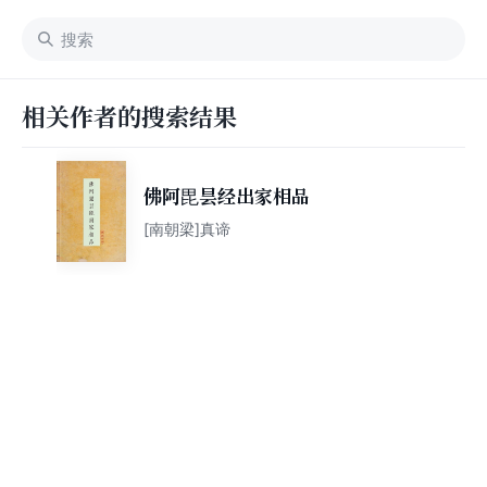
相关作者的搜索结果
佛阿毘昙经出家相品
[南朝梁]真谛