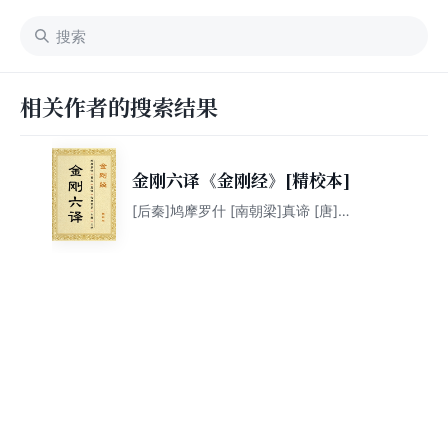
相关作者的搜索结果
金刚六译《金刚经》[精校本]
[后秦]鸠摩罗什 [南朝梁]真谛 [唐]玄
奘