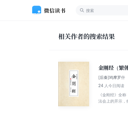
相关作者的搜索结果
金刚经（繁
[后秦]鸠摩罗什
24
人今日阅读
《金刚经》全称
法会上的开示，
洞察世间万象，