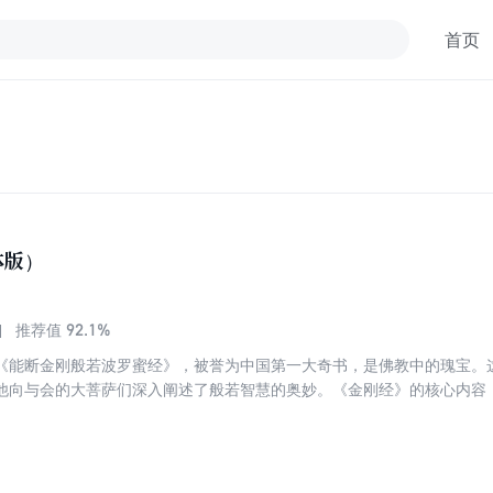
首页
体版）
92.1%
推荐值
《能断金刚般若波罗蜜经》，被誉为中国第一大奇书，是佛教中的瑰宝。
他向与会的大菩萨们深入阐述了般若智慧的奥妙。《金刚经》的核心内容
超越生死轮回，达到解脱的境地。