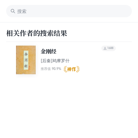
相关作者的搜索结果
1688
金刚经
[后秦]鸠摩罗什
90.9%
推荐值