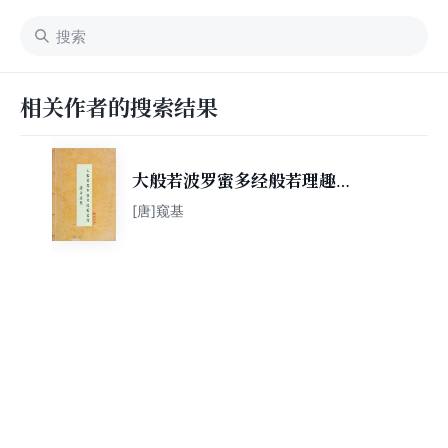
相关作者的搜索结果
大般若波罗蜜多经般若理趣分
述赞
[唐]窥基