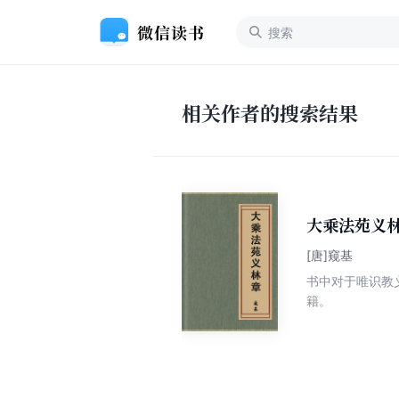
相关作者的搜索结果
大乘法苑义
[唐]窥基
书中对于唯识教
籍。