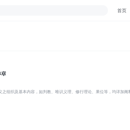
首页
林章
义之组织及基本内容，如判教、唯识义理、修行理论、果位等，均详加阐