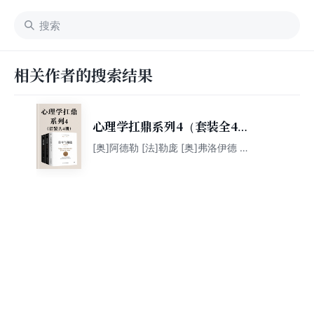
相关作者的搜索结果
心理学扛鼎系列4（套装全4
册）
[奥]阿德勒 [法]勒庞 [奥]弗洛伊德 李
洁