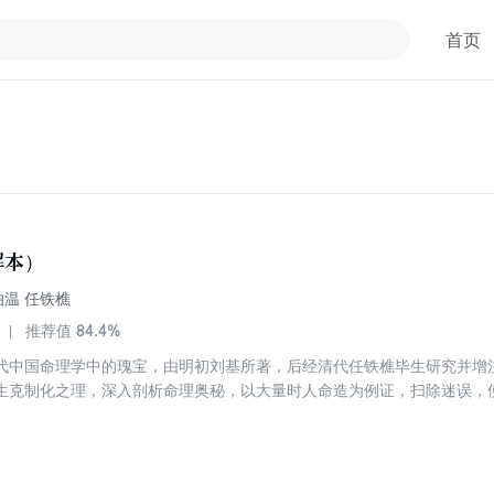
首页
解本）
刘伯温 任铁樵
84.4%
推荐值
代中国命理学中的瑰宝，由明初刘基所著，后经清代任铁樵毕生研究并增
生克制化之理，深入剖析命理奥秘，以大量时人命造为例证，扫除迷误，
人推崇为命理学中的圣经，吸引无数学者研习探讨。无论是对于命理学爱
是一本不可多得的珍贵资料。