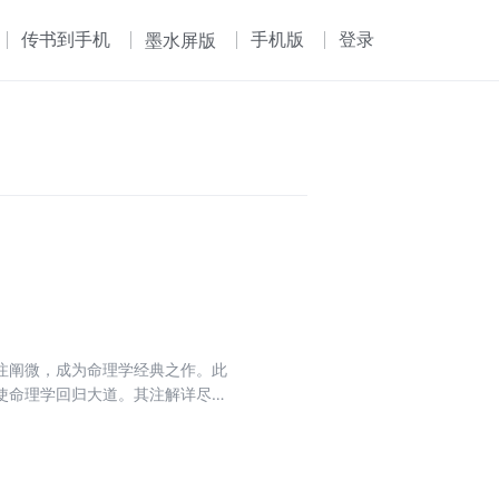
传书到手机
手机版
登录
墨水屏版
注阐微，成为命理学经典之作。此
使命理学回归大道。其注解详尽，
好者还是研究者而言，《滴天髓