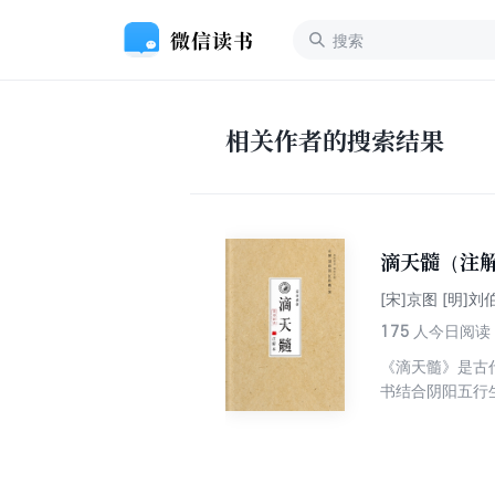
相关作者的搜索结果
滴天髓（注
[宋]京图 [明]
175
人今日阅读
《滴天髓》是古
书结合阴阳五行
理论深刻，被古
（注解本）》都